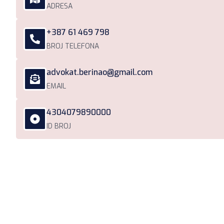
ADRESA
+387 61 469 798
BROJ TELEFONA
advokat.berinao@gmail.com
EMAIL
4304079890000
ID BROJ