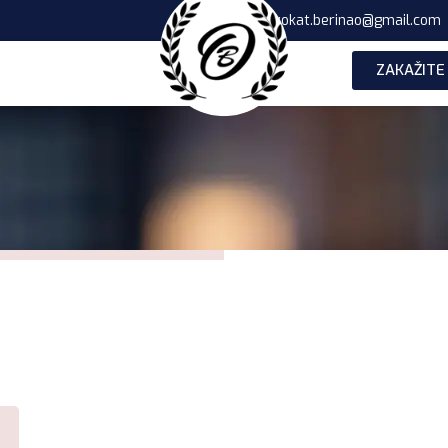
advokat.berinao@gmail.com
ZAKAŽITE