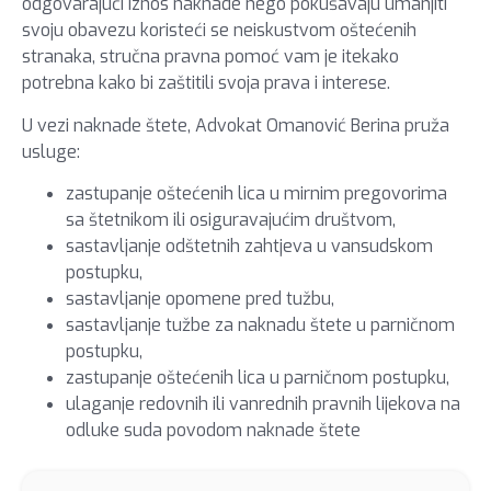
odgovarajući iznos naknade nego pokušavaju umanjiti
svoju obavezu koristeći se neiskustvom oštećenih
stranaka, stručna pravna pomoć vam je itekako
potrebna kako bi zaštitili svoja prava i interese.
U vezi naknade štete, Advokat Omanović Berina pruža
usluge:
zastupanje oštećenih lica u mirnim pregovorima
sa štetnikom ili osiguravajućim društvom,
sastavljanje odštetnih zahtjeva u vansudskom
postupku,
sastavljanje opomene pred tužbu,
sastavljanje tužbe za naknadu štete u parničnom
postupku,
zastupanje oštećenih lica u parničnom postupku,
ulaganje redovnih ili vanrednih pravnih lijekova na
odluke suda povodom naknade štete